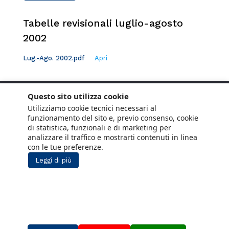
Tabelle revisionali luglio-agosto
2002
Lug.-Ago. 2002.pdf
Apri
Questo sito utilizza cookie
Utilizziamo cookie tecnici necessari al
funzionamento del sito e, previo consenso, cookie
di statistica, funzionali e di marketing per
analizzare il traffico e mostrarti contenuti in linea
con le tue preferenze.
Leggi di più
Copyright © 2021 ANCE. Tutti i diritti riservati.
Privacy
Cookie Policy
Social Media
Lavora con noi
Policy