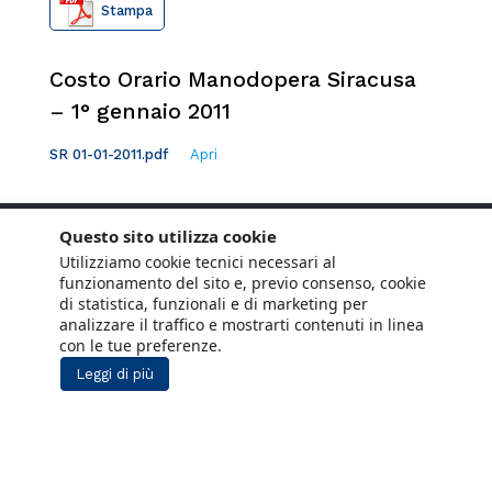
Stampa
Costo Orario Manodopera Siracusa
– 1° gennaio 2011
SR 01-01-2011.pdf
Apri
Questo sito utilizza cookie
Utilizziamo cookie tecnici necessari al
funzionamento del sito e, previo consenso, cookie
di statistica, funzionali e di marketing per
analizzare il traffico e mostrarti contenuti in linea
con le tue preferenze.
Leggi di più
Copyright © 2021 ANCE. Tutti i diritti riservati.
Privacy
Cookie Policy
Social Media
Lavora con noi
Policy