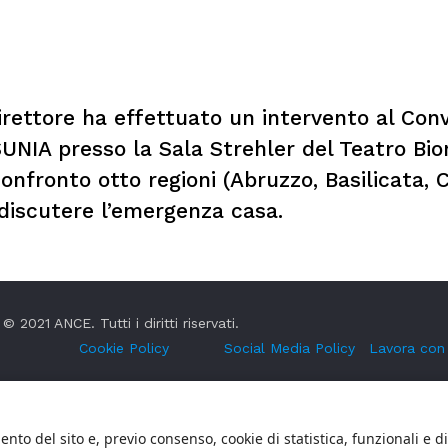
irettore ha effettuato un intervento al Conve
UNIA presso la Sala Strehler del Teatro Bio
onfronto otto regioni (Abruzzo, Basilicata, 
r discutere l’emergenza casa.
© 2021 ANCE. Tutti i diritti riservati.
Cookie Policy
Social Media Policy
Lavora con
nto del sito e, previo consenso, cookie di statistica, funzionali e d